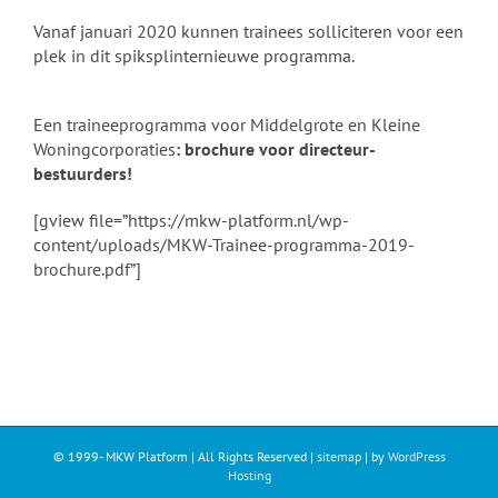
Vanaf januari 2020 kunnen trainees solliciteren voor een
plek in dit spiksplinternieuwe programma.
Een traineeprogramma voor Middelgrote en Kleine
Woningcorporaties
: brochure voor directeur-
bestuurders!
[gview file=”https://mkw-platform.nl/wp-
content/uploads/MKW-Trainee-programma-2019-
brochure.pdf”]
© 1999-
MKW Platform | All Rights Reserved |
sitemap
| by
WordPress
Hosting