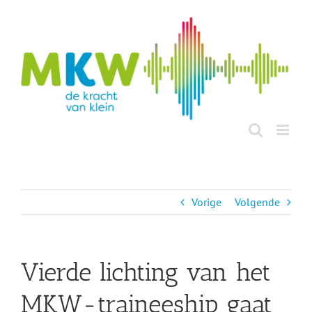
Ga
naar
inhoud
Vorige
Volgende
Vierde lichting van het
MKW-traineeship gaat