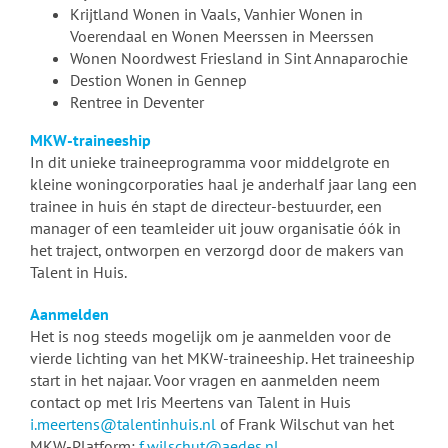
Krijtland Wonen in Vaals, Vanhier Wonen in
Voerendaal en Wonen Meerssen in Meerssen
Wonen Noordwest Friesland in Sint Annaparochie
Destion Wonen in Gennep
Rentree in Deventer
MKW-traineeship
In dit unieke traineeprogramma voor middelgrote en
kleine woningcorporaties haal je anderhalf jaar lang een
trainee in huis én stapt de directeur-bestuurder, een
manager of een teamleider uit jouw organisatie óók in
het traject, ontworpen en verzorgd door de makers van
Talent in Huis.
Aanmelden
Het is nog steeds mogelijk om je aanmelden voor de
vierde lichting van het MKW-traineeship. Het traineeship
start in het najaar. Voor vragen en aanmelden neem
contact op met Iris Meertens van Talent in Huis
i.meertens@talentinhuis.nl
of Frank Wilschut van het
MKW-Platform:
f.wilschut@aedes.nl
.