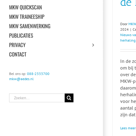
de
MKW QUICKSCAN
MKW TRAINEESHIP
Door
MKW
MKW SAMENWERKING
2024
|
C
PUBLICATIES
Nieuws va
herhaling
PRIVACY
CONTACT
In de z
om bij 
over de
Bel ons op:
088-2333700
mkw@aedes.nl
MKW-pl
daarom 
herhali
Zoeken
voor h
naar:
aantal 
zijn da
Lees meer