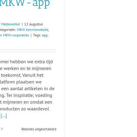
 MKW-app
 Medewerker
|
12 augustus
ategorieën:
MKW kenniswebsite
,
n MKW-corporaties
|
Tags:
app
,
omer hebben we extra tijd
te werken en te mijmeren
 toekomst. Vanuit het
atform plaatsen we
een aantal artikelen in de
ng. Ter inspiratie; voeding
et mijmeren en omdat een
producten zo waardevol
t
[...]
voor
Reacties uitgeschakeld
In