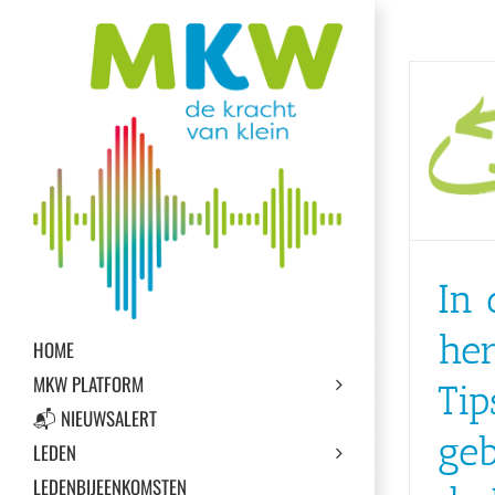
Ga
naar
inhoud
In 
her
HOME
MKW PLATFORM
Tip
📬 NIEUWSALERT
ge
LEDEN
LEDENBIJEENKOMSTEN