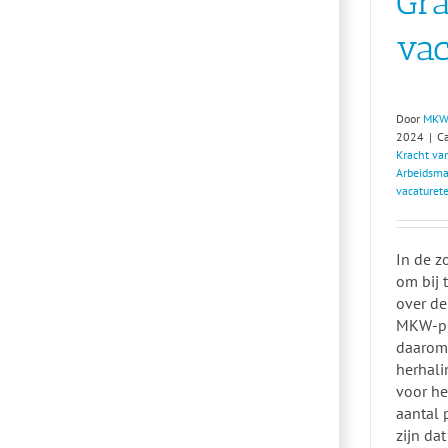
Gra
vac
Door
MKW
2024
|
C
Kracht van
Arbeidsma
vacaturet
In de z
om bij 
over de
MKW-pl
daarom 
herhali
voor h
aantal 
zijn da