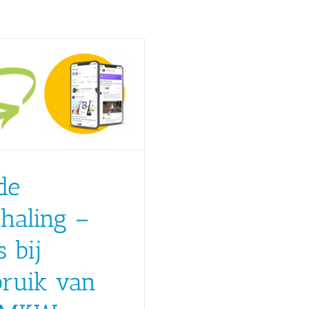
de
haling –
s bij
bruik van