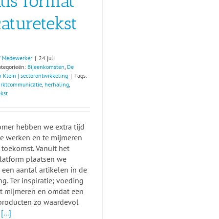
tis format
aturetekst
 Medewerker
|
24 juli
ategorieën:
Bijeenkomsten
,
De
 Klein | sectorontwikkeling
|
Tags:
rktcommunicatie
,
herhaling
,
ekst
omer hebben we extra tijd
te werken en te mijmeren
 toekomst. Vanuit het
atform plaatsen we
een aantal artikelen in de
ng. Ter inspiratie; voeding
et mijmeren en omdat een
producten zo waardevol
t
[...]