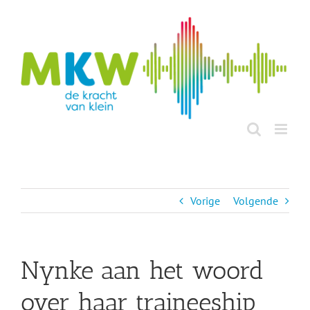
Ga
naar
inhoud
Vorige
Volgende
Nynke aan het woord
over haar traineeship