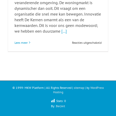
veranderende omgeving. De woningmarkt is
dynamischer dan ooit. Dit vraagt om een
organisatie die snel mee kan bewegen. Innovatie
heeft De Kernen omarmt als een van de
kernwaarden. Dit is voor ons geen modewoord;
we hebben een duurzame
[...]
voor
Lees meer
Reacties uitgeschakeld
De
Kernen
in
Hedel
omarmt
innovatie
als
kernwaard
© 1999-
MKW Platform | All Rights Reserved |
sitemap
| by
WordPress
Hosting
Stats:
0
By:
Ber|Art