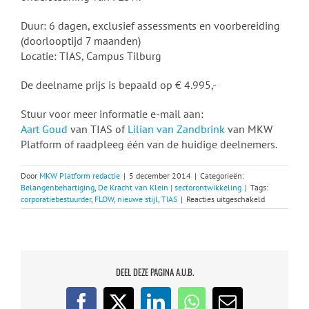
Duur: 6 dagen, exclusief assessments en voorbereiding
(doorlooptijd 7 maanden)
Locatie: TIAS, Campus Tilburg
De deelname prijs is bepaald op € 4.995,-
Stuur voor meer informatie e-mail aan:
Aart Goud
van TIAS of
Lilian van Zandbrink
van MKW
Platform of raadpleeg één van de huidige deelnemers.
Door
MKW Platform redactie
|
5 december 2014
|
Categorieën:
Belangenbehartiging
,
De Kracht van Klein | sectorontwikkeling
|
Tags:
voor
corporatiebestuurder
,
FLOW
,
nieuwe stijl
,
TIAS
|
Reacties uitgeschakeld
Data
derde
lichting
Leergang
Corporatiebe
Nieuwe
DEEL DEZE PAGINA A.U.B.
Stijl
bekend