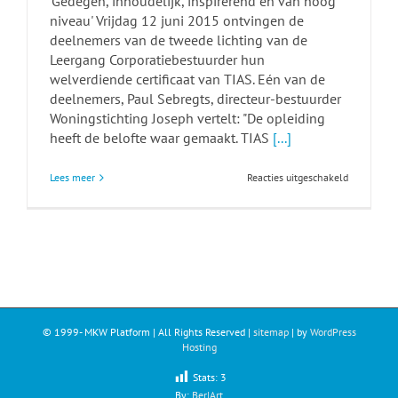
'Gedegen, inhoudelijk, inspirerend en van hoog
niveau' Vrijdag 12 juni 2015 ontvingen de
deelnemers van de tweede lichting van de
Leergang Corporatiebestuurder hun
welverdiende certificaat van TIAS. Eén van de
deelnemers, Paul Sebregts, directeur-bestuurder
Woningstichting Joseph vertelt: "De opleiding
heeft de belofte waar gemaakt. TIAS
[...]
voor
Lees meer
Reacties uitgeschakeld
Certificaat
voor
tweede
Leergang
Corporatie
nieuwe
stijl
© 1999-
MKW Platform | All Rights Reserved |
sitemap
| by
WordPress
Hosting
Stats:
3
By:
Ber|Art