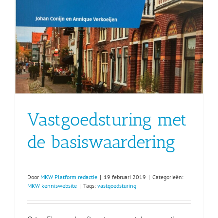
Vastgoedsturing met
de basiswaardering
Door
MKW Platform redactie
|
19 februari 2019
|
Categorieën:
MKW kenniswebsite
|
Tags:
vastgoedsturing