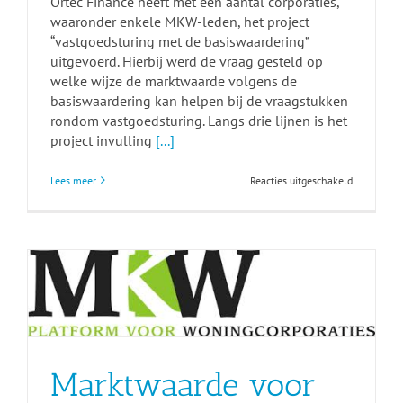
Ortec Finance heeft met een aantal corporaties,
waaronder enkele MKW-leden, het project
“vastgoedsturing met de basiswaardering”
uitgevoerd. Hierbij werd de vraag gesteld op
welke wijze de marktwaarde volgens de
basiswaardering kan helpen bij de vraagstukken
rondom vastgoedsturing. Langs drie lijnen is het
project invulling
[...]
voor
Lees meer
Reacties uitgeschakeld
Vastgoedst
met
de
basiswaard
Marktwaarde voor