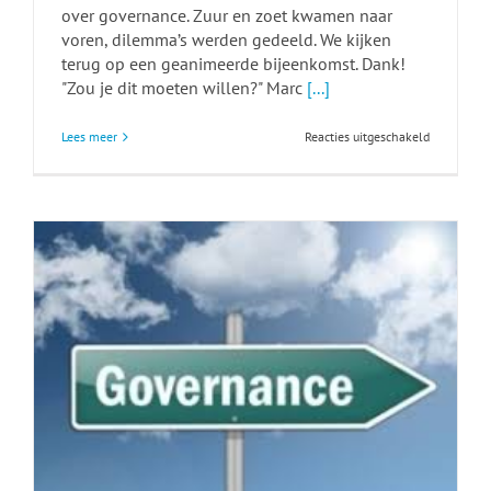
over governance. Zuur en zoet kwamen naar
voren, dilemma’s werden gedeeld. We kijken
terug op een geanimeerde bijeenkomst. Dank!
"Zou je dit moeten willen?" Marc
[...]
voor
Lees meer
Reacties uitgeschakeld
Governanc
bij
corporaties
tot
1.000
Vhe