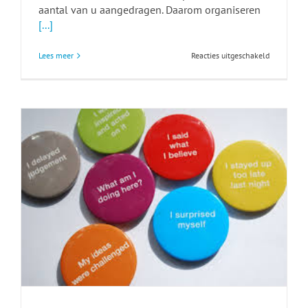
aantal van u aangedragen. Daarom organiseren
[...]
voor
Lees meer
Reacties uitgeschakeld
Succesfact
bij
governanc
voor
XS
corporaties