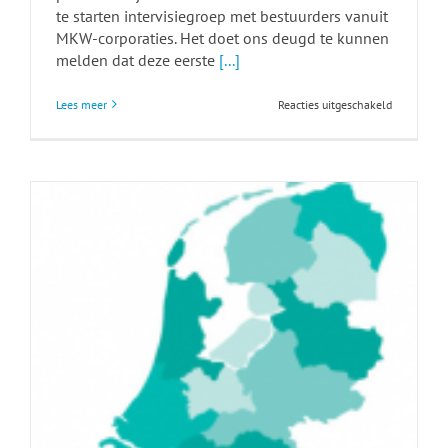
te starten intervisiegroep met bestuurders vanuit
MKW-corporaties. Het doet ons deugd te kunnen
melden dat deze eerste
[...]
voor
Lees meer
Reacties uitgeschakeld
Eerste
intervisie
traject
Cultuur
en
Gedrag
bijna
vol