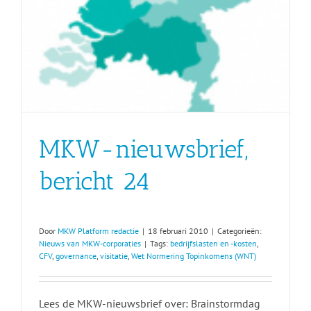
MKW-nieuwsbrief,
bericht 24
Door
MKW Platform redactie
|
18 februari 2010
|
Categorieën:
Nieuws van MKW-corporaties
|
Tags:
bedrijfslasten en -kosten
,
CFV
,
governance
,
visitatie
,
Wet Normering Topinkomens (WNT)
Lees de MKW-nieuwsbrief over: Brainstormdag