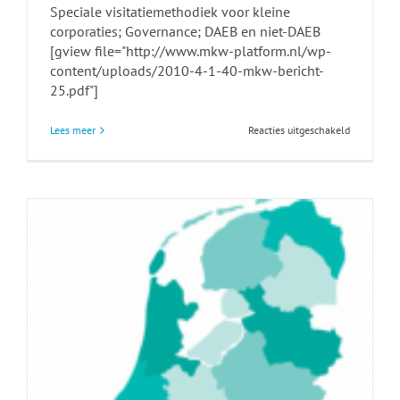
Speciale visitatiemethodiek voor kleine
corporaties; Governance; DAEB en niet-DAEB
[gview file="http://www.mkw-platform.nl/wp-
content/uploads/2010-4-1-40-mkw-bericht-
25.pdf"]
voor
Lees meer
Reacties uitgeschakeld
MKW-
nieuwsbrief
bericht
25