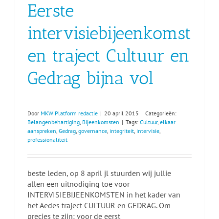
Eerste
intervisiebijeenkomst
en traject Cultuur en
Gedrag bijna vol
Door
MKW Platform redactie
|
20 april 2015
|
Categorieën:
Belangenbehartiging
,
Bijeenkomsten
|
Tags:
Cultuur
,
elkaar
aanspreken
,
Gedrag
,
governance
,
integriteit
,
intervisie
,
professionaliteit
beste leden, op 8 april jl stuurden wij jullie
allen een uitnodiging toe voor
INTERVISIEBIJEENKOMSTEN in het kader van
het Aedes traject CULTUUR en GEDRAG. Om
precies te zijn: voor de eerst