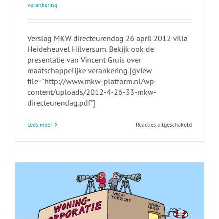
verankering
Verslag MKW directeurendag 26 april 2012 villa
Heideheuvel Hilversum. Bekijk ook de
presentatie van Vincent Gruis over
maatschappelijke verankering [gview
file="http://www.mkw-platform.nl/wp-
content/uploads/2012-4-26-33-mkw-
directeurendag.pdf"]
voor
Lees meer
Reacties uitgeschakeld
Verslag
MKW-
directeure
26
april
2012