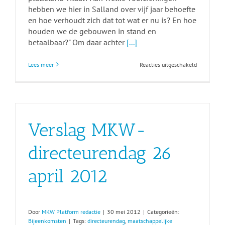
hebben we hier in Salland over vijf jaar behoefte
en hoe verhoudt zich dat tot wat er nu is? En hoe
houden we de gebouwen in stand en
betaalbaar?" Om daar achter
[...]
voor
Lees meer
Reacties uitgeschakeld
SallandWo
–
Samen
werken
–
Samen
Verslag MKW-
doen
directeurendag 26
april 2012
Door
MKW Platform redactie
|
30 mei 2012
|
Categorieën:
Bijeenkomsten
|
Tags:
directeurendag
,
maatschappelijke