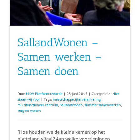
SallandWonen –
Samen werken –
Samen doen
Door
MKW Platform redactie
|
23 juni 2015
|
Categorieën:
Hier
staan wij voor
|
Tags:
maatschappelijke verankering
,
multifunctioneel centrum
,
SallandWonen
,
slimmer samenwerken
,
zorg en wonen
"Hoe houden we de kleine kernen op het
platteland vitaal? Aan welke voorzieningen