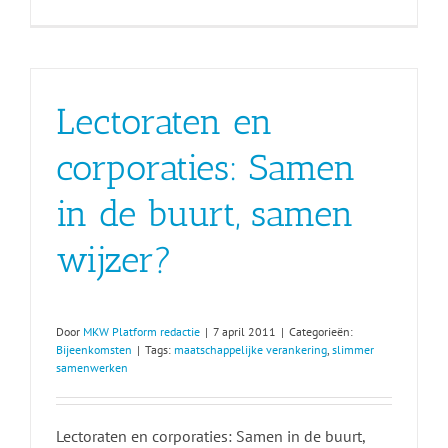
MKW-
directeure
26
april
2012:
maatschapp
Lectoraten en
verankerin
MKW-
corporaties
corporaties: Samen
in de buurt, samen
wijzer?
Door
MKW Platform redactie
|
7 april 2011
|
Categorieën:
Bijeenkomsten
|
Tags:
maatschappelijke verankering
,
slimmer
samenwerken
Lectoraten en corporaties: Samen in de buurt,