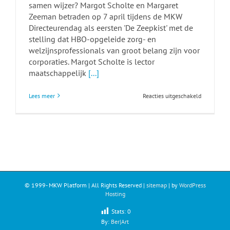
samen wijzer? Margot Scholte en Margaret
Zeeman betraden op 7 april tijdens de MKW
Directeurendag als eersten 'De Zeepkist' met de
stelling dat HBO-opgeleide zorg- en
welzijnsprofessionals van groot belang zijn voor
corporaties. Margot Scholte is lector
maatschappelijk
[...]
voor
Lees meer
Reacties uitgeschakeld
Lectoraten
en
corporaties
Samen
in
de
buurt,
samen
wijzer?
© 1999-
MKW Platform | All Rights Reserved |
sitemap
| by
WordPress
Hosting
Stats:
0
By:
Ber|Art