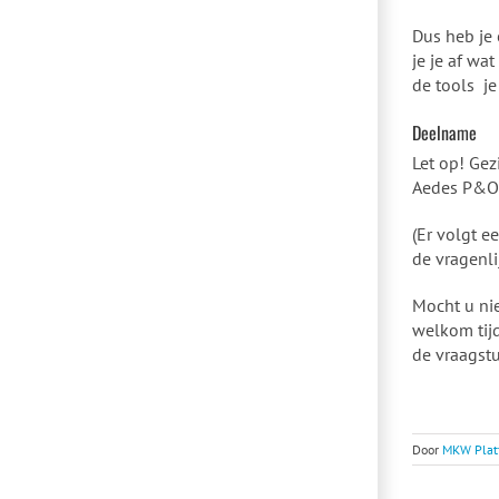
Dus heb je 
je je af wa
de tools je
Deelname
Let op! Gez
Aedes P&O-k
(Er volgt e
de vragenlij
Mocht u nie
welkom tijd
de vraagst
Door
MKW Platf