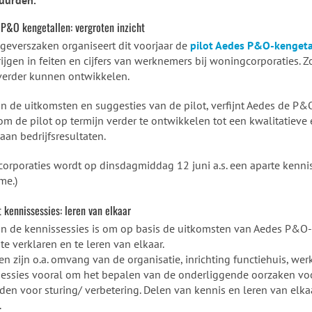
uurden.
 P&O kengetallen: vergroten inzicht
geverszaken organiseert dit voorjaar de
pilot Aedes P&O-kengeta
krijgen in feiten en cijfers van werknemers bij woningcorporaties. Z
 verder kunnen ontwikkelen.
n de uitkomsten en suggesties van de pilot, verfijnt Aedes de P&O
m de pilot op termijn verder te ontwikkelen tot een kwalitatieve 
an bedrijfsresultaten.
orporaties wordt op dinsdagmiddag 12 juni a.s. een aparte kennis
me.)
 kennissessies: leren van elkaar
an de kennissessies is om op basis de uitkomsten van Aedes P&O
 te verklaren en te leren van elkaar.
 zijn o.a. omvang van de organisatie, inrichting functiehuis, we
sessies vooral om het bepalen van de onderliggende oorzaken voo
en voor sturing/ verbetering. Delen van kennis en leren van elkaa
.