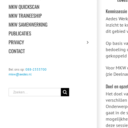
toest
MKW QUICKSCAN
Kennissessie
MKW TRAINEESHIP
Aedes Werk
MKW SAMENWERKING
inzicht te 
dit gebied
PUBLICATIES
PRIVACY
Op basis va
bedoeling o
CONTACT
gekoppeld a
Voor MKW c
Bel ons op:
088-2333700
(zie Deelna
mkw@aedes.nl
Doel en opzet
Zoeken
Het doel v
naar:
verschillen
Onderwerpen
gaat in de 
mogelijkhed
deze sessie