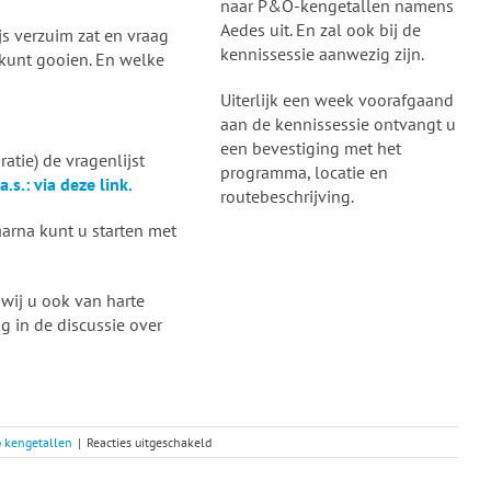
naar P&O-kengetallen namens
Aedes uit. En zal ook bij de
ijs verzuim zat en vraag
kennissessie aanwezig zijn.
m kunt gooien. En welke
Uiterlijk een week voorafgaand
aan de kennissessie ontvangt u
een bevestiging met het
atie) de vragenlijst
programma, locatie en
.s.: via deze link.
routebeschrijving.
arna kunt u starten met
 wij u ook van harte
g in de discussie over
voor
 kengetallen
|
Reacties uitgeschakeld
Inschrijving
geopend!