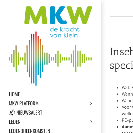
Ga
naar
inhoud
Insc
spec
Wat: 
HOME
Wann
Waar:
MKW PLATFORM
Voor 
📬 NIEUWSALERT
welk
PE-pu
LEDEN
Aanme
LEDENBIJEENKOMSTEN