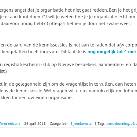
ergens angst dat je organisatie het niet gaat redden. Ben je het gr
t je er aan kunt doen. Of wil je weten hoe je je organisatie echt o
 daarvoor nodig hebt? Collega’s helpen je door het zware weer.
ien de aard van de kennissessies is het aan te raden dat u(w corpor
engetallen heeft ingevuld. Dit laatste is
nog mogelijk tot 4 mei a
en registratiescherm -klik op Nieuwe bezoekers, aanmelden- en da
st.)
t in de gelegenheid zijn om de vragenlijst in te vullen, dan heten
ens de kennissessie. Wel vragen wij u dus nadrukkelijk om inbren
ukken binnen uw eigen organisatie.
orm redactie
|
26 april 2018
|
Categorieën:
Bijeenkomsten
|
Tags:
benchlearning
,
p&o