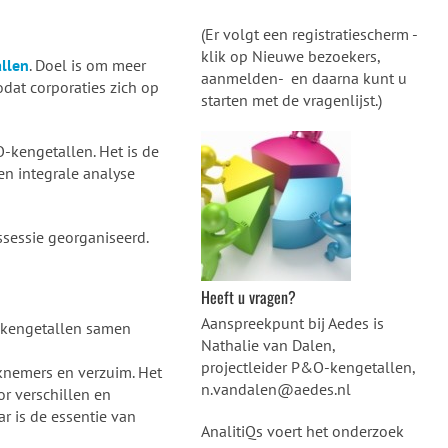
(Er volgt een registratiescherm -
klik op Nieuwe bezoekers,
llen
. Doel is om meer
aanmelden- en daarna kunt u
odat corporaties zich op
starten met de vragenlijst.)
-kengetallen. Het is de
en integrale analyse
sessie georganiseerd.
Heeft u vragen?
Aanspreekpunt bij Aedes is
-kengetallen samen
Nathalie van Dalen,
projectleider P&O-kengetallen,
rknemers en verzuim. Het
n.vandalen@aedes.nl
r verschillen en
r is de essentie van
AnalitiQs voert het onderzoek