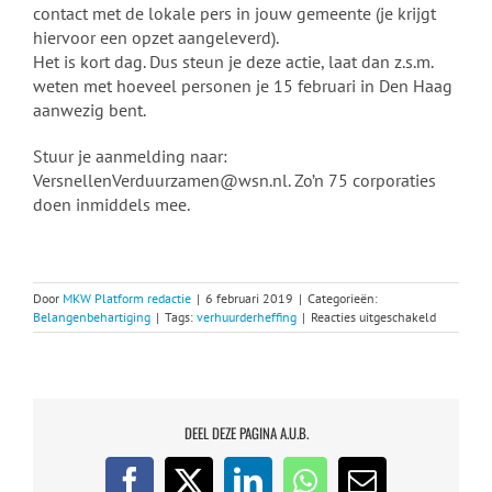
contact met de lokale pers in jouw gemeente (je krijgt
hiervoor een opzet aangeleverd).
Het is kort dag. Dus steun je deze actie, laat dan z.s.m.
weten met hoeveel personen je 15 februari in Den Haag
aanwezig bent.
Stuur je aanmelding naar:
VersnellenVerduurzamen@wsn.nl. Zo’n 75 corporaties
doen inmiddels mee.
Door
MKW Platform redactie
|
6 februari 2019
|
Categorieën:
voor
Belangenbehartiging
|
Tags:
verhuurderheffing
|
Reacties uitgeschakeld
Met
Urgenda
naar
Den
Haag.
Doe
DEEL DEZE PAGINA A.U.B.
je
mee?